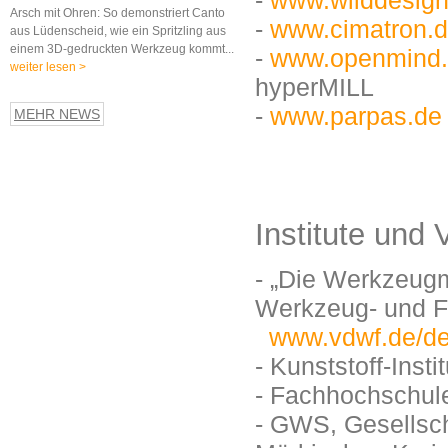
-
www.wilddesign
Arsch mit Ohren: So demonstriert Canto
Am 12. und 13. Oktober 2016 fand auf
-
www.cimatron.
aus Lüdenscheid, wie ein Spritzling aus
Einladung der Firma Materialise GmbH
einem 3D-gedruckten Werkzeug kommt...
eine Fachkonferenz rund um die Them
-
www.openmind
weiter lesen >
industrieller 3D-Druck und Additive
hyperMILL
Fertigung statt...
weiter lesen >
-
www.parpas.de
MEHR NEWS
Institute und
- „Die Werkzeug
Werkzeug- und 
www.vdwf.de/de
- Kunststoff-Ins
- Fachhochschul
- GWS, Gesellsch