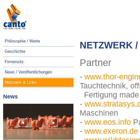
Navigation
überspringen
Navigation
Philosophie / Werte
NETZWERK /
überspringen
Geschichte
Partner
Firmensitz
News / Veröffentlichungen
-
www.thor-engin
Netzwerk & Links
Tauchtechnik, of
Fertigung made
News
-
www.stratasys.
Maschinen
-
www.eos.info
Pa
-
www.exeron.de