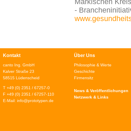
Märkischen Krei
- Brancheninitiat
www.gesundheitsw
Kontakt
Über Uns
canto Ing. GmbH
Philosophie & Werte
Kalver Straße 23
Geschichte
58515 Lüdenscheid
Firmensitz
T +49 (0) 2351 / 67257-0
News & Veröffentlichungen
F +49 (0) 2351 / 67257-110
Netzwerk & Links
E-Mail:
info@prototypen.de