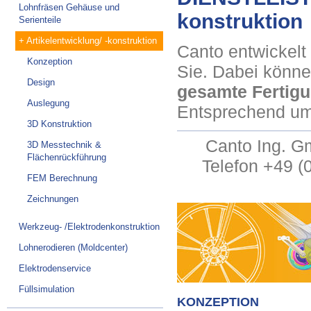
Lohnfräsen Gehäuse und
konstruktion
Serienteile
+ Artikelentwicklung/ -konstruktion
Canto entwickelt 
Konzeption
Sie. Dabei könne
Design
gesamte Fertigu
Auslegung
Entsprechend ums
3D Konstruktion
Canto Ing. G
3D Messtechnik &
Flächenrückführung
Telefon +49 (
FEM Berechnung
Zeichnungen
Werkzeug- /Elektrodenkonstruktion
Lohnerodieren (Moldcenter)
Elektrodenservice
Füllsimulation
KONZEPTION