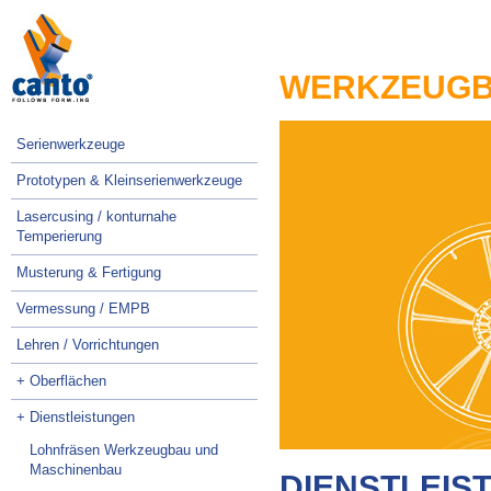
Navigation
überspringen
WERKZEUG
Navigation
Serienwerkzeuge
überspringen
Prototypen & Kleinserienwerkzeuge
Lasercusing / konturnahe
Temperierung
Musterung & Fertigung
Vermessung / EMPB
Lehren / Vorrichtungen
+ Oberflächen
+ Dienstleistungen
Lohnfräsen Werkzeugbau und
Maschinenbau
DIENSTLEISTU