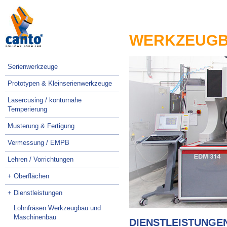
Navigation
überspringen
WERKZEUG
Navigation
Serienwerkzeuge
überspringen
Prototypen & Kleinserienwerkzeuge
Lasercusing / konturnahe
Temperierung
Musterung & Fertigung
Vermessung / EMPB
Lehren / Vorrichtungen
+ Oberflächen
+ Dienstleistungen
Lohnfräsen Werkzeugbau und
Maschinenbau
DIENSTLEISTUNGEN 