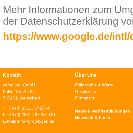
Mehr Informationen zum Umga
der Datenschutzerklärung vo
https://www.google.de/intl/
Kontakt
Über Uns
canto Ing. GmbH
Philosophie & Werte
Kalver Straße 23
Geschichte
58515 Lüdenscheid
Firmensitz
T +49 (0) 2351 / 67257-0
News & Veröffentlichungen
F +49 (0) 2351 / 67257-110
Netzwerk & Links
E-Mail:
info@prototypen.de