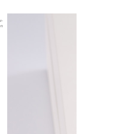
w-
en