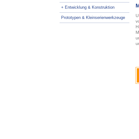
M
+ Entwicklung & Konstruktion
U
Prototypen & Kleinserienwerkzeuge
v
H
M
u
u