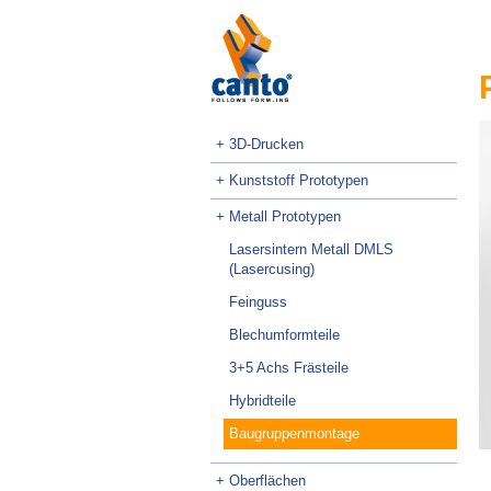
Navigation
überspringen
Navigation
+ 3D-Drucken
überspringen
+ Kunststoff Prototypen
+ Metall Prototypen
Lasersintern Metall DMLS
(Lasercusing)
Feinguss
Blechumformteile
3+5 Achs Frästeile
Hybridteile
Baugruppenmontage
+ Oberflächen